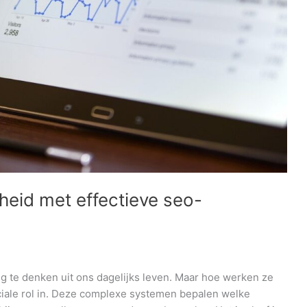
rheid met effectieve seo-
 te denken uit ons dagelijks leven. Maar hoe werken ze
ciale rol in. Deze complexe systemen bepalen welke