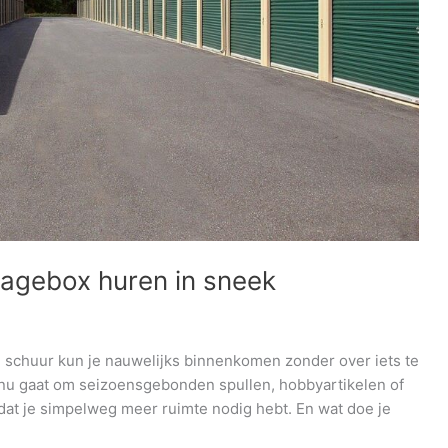
ragebox huren in sneek
 de schuur kun je nauwelijks binnenkomen zonder over iets te
et nu gaat om seizoensgebonden spullen, hobbyartikelen of
at je simpelweg meer ruimte nodig hebt. En wat doe je