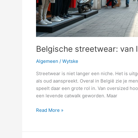
Belgische streetwear: van 
Algemeen
/
Wytske
Streetwear is niet langer een niche. Het is u
als oud aanspreekt. Overal in België zie je me
speelt daar een grote rol in. Van oversized hoo
een levende catwalk geworden. Maar
Belgische
Read More »
streetwear:
van
lokale