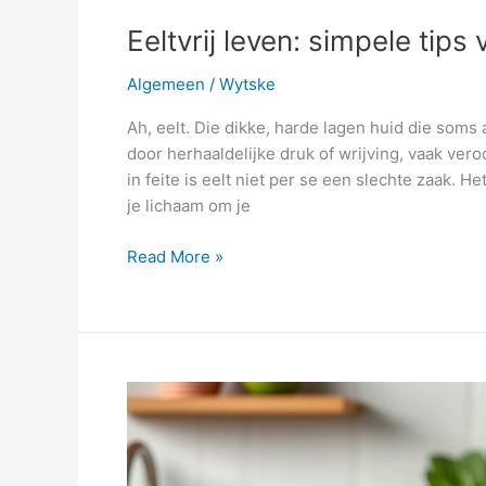
Eeltvrij leven: simpele tip
Algemeen
/
Wytske
Ah, eelt. Die dikke, harde lagen huid die soms 
door herhaaldelijke druk of wrijving, vaak ver
in feite is eelt niet per se een slechte zaak. 
je lichaam om je
Eeltvrij
Read More »
leven:
simpele
tips
voor
zachte
en
gezonde
voeten