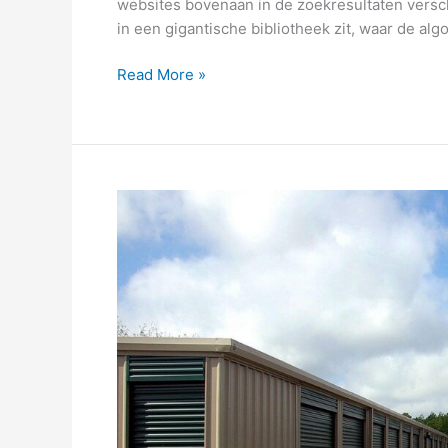
websites bovenaan in de zoekresultaten versch
in een gigantische bibliotheek zit, waar de alg
Verbeter
Read More »
je
online
vindbaarheid
met
effectieve
seo-
technieken