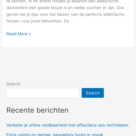
te kennen. In dit artikel ontdek je waarom een elektrische
damesfiets een goede keuze is en welke soorten er zijn. Ook
geven we je tips voor het kiezen van de perfecte elektrische
fietsen voor jouw behoeften. De
Ontdek
Read More »
de
voordelen
van
een
elektrische
damesfiets
voor
Search
jou!
Search
Recente berichten
Verbeter je online vindbaarheid met effectieve seo-technieken
Extra ruimte en gemak: garagebox huren in sneek