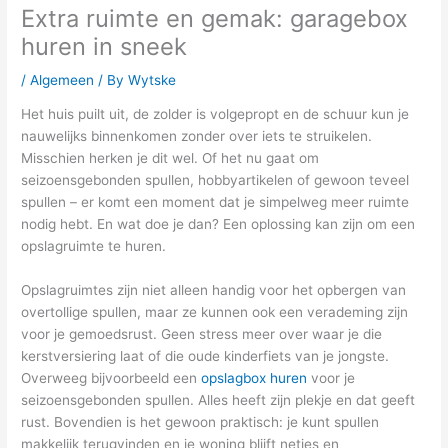
Extra ruimte en gemak: garagebox
huren in sneek
/
Algemeen
/ By
Wytske
Het huis puilt uit, de zolder is volgepropt en de schuur kun je
nauwelijks binnenkomen zonder over iets te struikelen.
Misschien herken je dit wel. Of het nu gaat om
seizoensgebonden spullen, hobbyartikelen of gewoon teveel
spullen – er komt een moment dat je simpelweg meer ruimte
nodig hebt. En wat doe je dan? Een oplossing kan zijn om een
opslagruimte te huren.
Opslagruimtes zijn niet alleen handig voor het opbergen van
overtollige spullen, maar ze kunnen ook een verademing zijn
voor je gemoedsrust. Geen stress meer over waar je die
kerstversiering laat of die oude kinderfiets van je jongste.
Overweeg bijvoorbeeld een
opslagbox huren
voor je
seizoensgebonden spullen. Alles heeft zijn plekje en dat geeft
rust. Bovendien is het gewoon praktisch: je kunt spullen
makkelijk terugvinden en je woning blijft netjes en