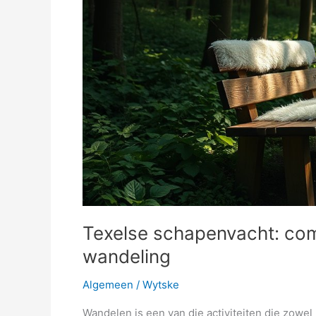
Texelse schapenvacht: com
wandeling
Algemeen
/
Wytske
Wandelen is een van die activiteiten die zowe