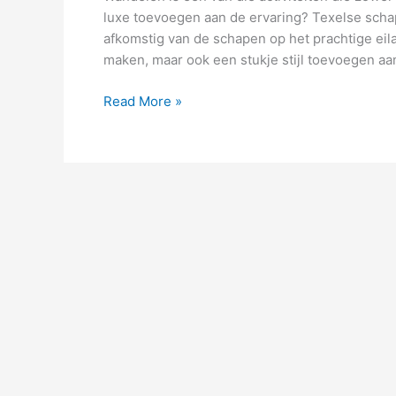
luxe toevoegen aan de ervaring? Texelse schap
afkomstig van de schapen op het prachtige eil
maken, maar ook een stukje stijl toevoegen aan
Texelse
Read More »
schapenvacht:
comfort
en
warmte
voor
elke
wandeling