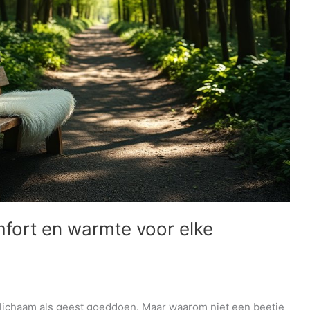
fort en warmte voor elke
l lichaam als geest goeddoen. Maar waarom niet een beetje